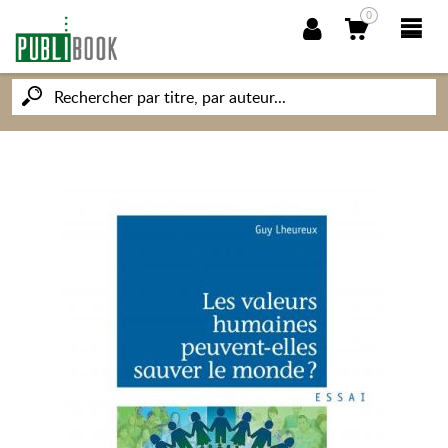
0
NOUVEAUTÉS
PUBLIBOOK
SOCIÉTÉ DES ÉCRIVAINS
CONNAISSANCES ET SAVOIRS
MON PETIT ÉDITEUR