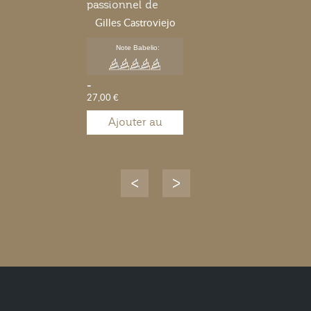
passionnel de
Marie Lafarge
Gilles Castroviejo
Note Babelio:
-
27,00 €
Ajouter au
panier