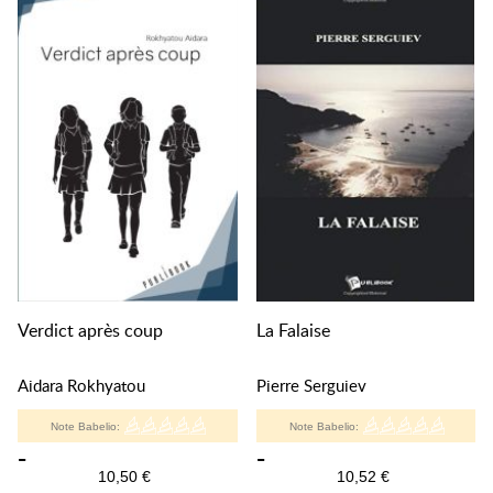
Verdict après coup
La Falaise
Aidara Rokhyatou
Pierre Serguiev
Note Babelio:
Note Babelio:
-
-
10,50 €
10,52 €