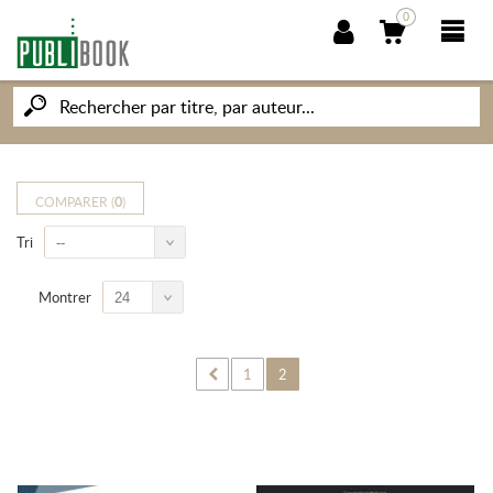
0
NOUVEAUTÉS
PUBLIBOOK
COMPARER (
0
)
Tri
--
SOCIÉTÉ DES ÉCRIVAINS
Montrer
24
CONNAISSANCES ET SAVOIRS
MON PETIT ÉDITEUR
1
2