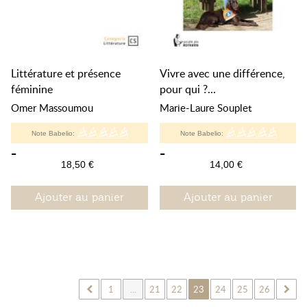
Littérature et présence
Vivre avec une différence,
féminine
pour qui ?...
Omer Massoumou
Marie-Laure Souplet
Note Babelio:
Note Babelio:
-
-
18,50 €
14,00 €
Ajouter au panier
Ajouter au panier
1
...
21
22
23
24
25
26