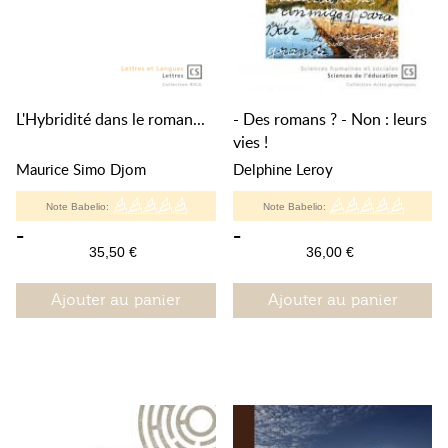
L'Hybridité dans le roman...
- Des romans ? - Non : leurs
vies !
Maurice Simo Djom
Delphine Leroy
Note Babelio:
Note Babelio:
-
-
35,50 €
36,00 €
Ajouter au panier
Ajouter au panier