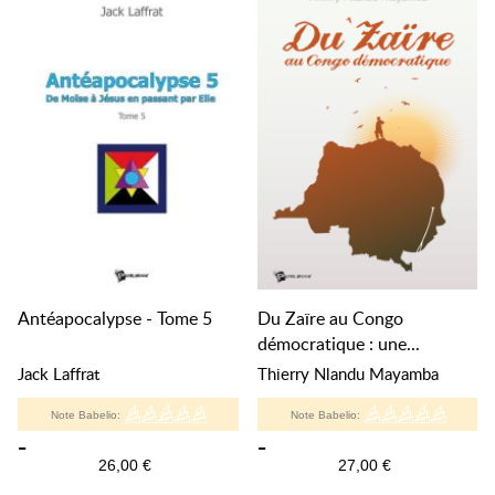
Antéapocalypse - Tome 5
Du Zaïre au Congo
démocratique : une...
Jack Laffrat
Thierry Nlandu Mayamba
Note Babelio:
Note Babelio:
-
-
26,00 €
27,00 €