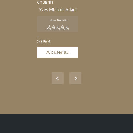
chagrin
Yves Michael Atlani
Note Babelio:
-
20,95 €
Ajouter au
panier