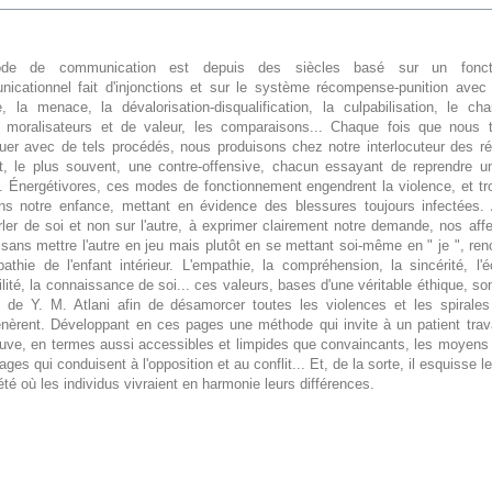
de de communication est depuis des siècles basé sur un fonct
icationnel fait d'injonctions et sur le système récompense-punition avec l
, la menace, la dévalorisation-disqualification, la culpabilisation, le ch
 moralisateurs et de valeur, les comparaisons... Chaque fois que nous 
er avec de tels procédés, nous produisons chez notre interlocuteur des ré
t, le plus souvent, une contre-offensive, chacun essayant de reprendre un
 Énergétivores, ces modes de fonctionnement engendrent la violence, et tr
ans notre enfance, mettant en évidence des blessures toujours infectées.
ler de soi et non sur l'autre, à exprimer clairement notre demande, nos aff
sans mettre l'autre en jeu mais plutôt en se mettant soi-même en " je ", ren
athie de l'enfant intérieur. L'empathie, la compréhension, la sincérité, l'
lité, la connaissance de soi... ces valeurs, bases d'une véritable éthique, s
i de Y. M. Atlani afin de désamorcer toutes les violences et les spirales
énèrent. Développant en ces pages une méthode qui invite à un patient trava
rouve, en termes aussi accessibles et limpides que convaincants, les moyens
ges qui conduisent à l'opposition et au conflit... Et, de la sorte, il esquisse 
été où les individus vivraient en harmonie leurs différences.