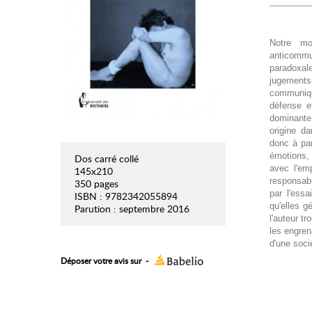
Notre mo
anticommun
paradoxale
jugements
communiqu
défense e
dominante.
origine d
donc à par
émotions, 
Dos carré collé
avec l'emp
145x210
responsabi
350 pages
par l'essa
ISBN : 9782342055894
qu'elles g
Parution : septembre 2016
l'auteur t
les engrena
d'une soci
Déposer votre avis sur
-