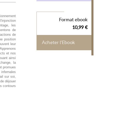
ionnement
Format ebook
'injonction
antage, les
10,99 €
tentons de
actions de
e position
Acheter l'Ebook
ouvent leur
 Apprenons
ects et nos
ouant ainsi
échange, la
ont promues
 infernales
il sur soi,
 de déjouer
les contours