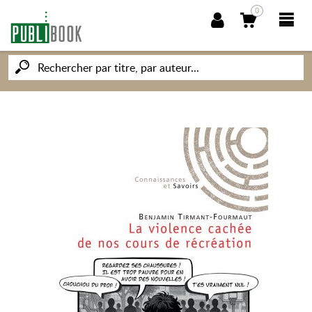
0
NOUVEAUTÉS
PUBLIBOOK
SOCIÉTÉ DES ÉCRIVAINS
CONNAISSANCES ET SAVOIRS
MON PETIT ÉDITEUR