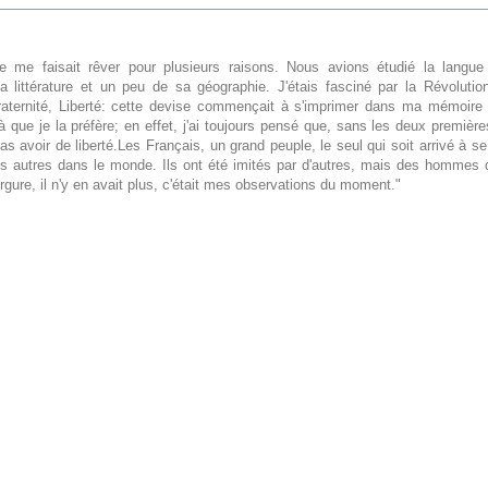
e me faisait rêver pour plusieurs raisons. Nous avions étudié la langue 
, la littérature et un peu de sa géographie. J'étais fasciné par la Révoluti
Fraternité, Liberté: cette devise commençait à s'imprimer dans ma mémoire 
là que je la préfère; en effet, j'ai toujours pensé que, sans les deux premièr
s avoir de liberté.Les Français, un grand peuple, le seul qui soit arrivé à se
s autres dans le monde. Ils ont été imités par d'autres, mais des hommes q
rgure, il n'y en avait plus, c'était mes observations du moment."