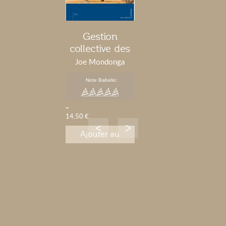
Gestion
collective des
droits d'auteur
Joe Mondonga
et des droits
Moyama
Note Babelio:
voisins
-
14,50 €
Ajouter au
panier