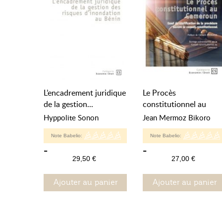
L’encadrement juridique
Le Procès
de la gestion...
constitutionnel au
Cameroun
Hyppolite Sonon
Jean Mermoz Bikoro
Note Babelio:
Note Babelio:
-
-
29,50 €
27,00 €
Ajouter au panier
Ajouter au panier