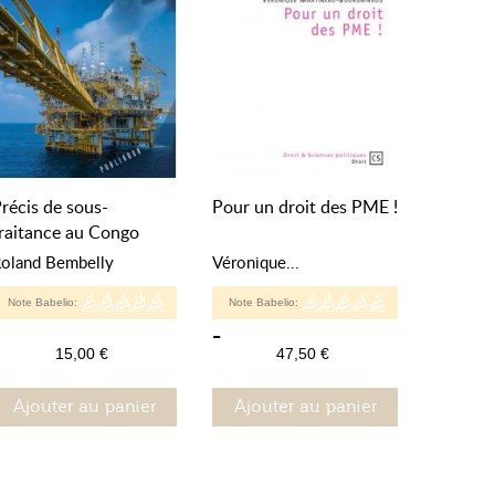
récis de sous-
Pour un droit des PME !
raitance au Congo
oland Bembelly
Véronique...
Note Babelio:
Note Babelio:
-
15,00 €
47,50 €
Ajouter au panier
Ajouter au panier