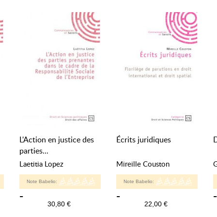
L'Action en justice des
Écrits juridiques
D
parties...
Laetitia Lopez
Mireille Couston
G
Note Babelio:
Note Babelio:
-
-
-
30,80 €
22,00 €