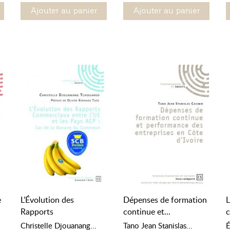
Ajouter au panier
Ajouter au panier
e
L’Évolution des
Dépenses de formation
L
Rapports
continue et...
c
Commerciaux...
q
Christelle Djouanang...
Tano Jean Stanislas...
É