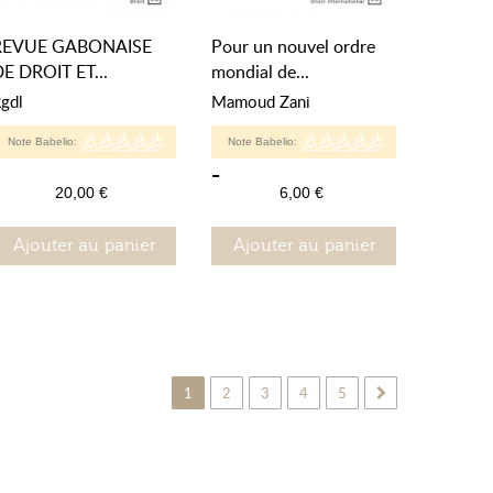
REVUE GABONAISE
Pour un nouvel ordre
E DROIT ET...
mondial de...
gdl
Mamoud Zani
Note Babelio:
Note Babelio:
-
20,00 €
6,00 €
Ajouter au panier
Ajouter au panier
1
2
3
4
5