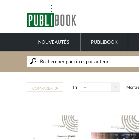
NOUVEAUTÉS
PUBLIBOOK
Tri
Montr
--
COMPARER (
0
)