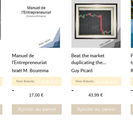
Manuel de
Beat the market
P
l'Entrepreneuriat
duplicating the...
t
Israël M. Boureima
Guy Picard
R
Note Babelio:
Note Babelio:
-
-
-
17,00 €
43,99 €
Ajouter au panier
Ajouter au panier