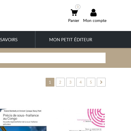
0
Mon compte
SAVOIRS
MON PETIT ÉDITEUR
1
2
3
4
5