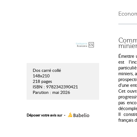
Econom
Comme
minie
Émettre u
est l'in
particuli
Dos carré collé
miniers, a
148x210
prospecti
218 pages
d’une ent
ISBN : 9782342390421
Cet ouvr
Parution : mai 2026
progressi
pas enco
décomplex
Il const
Déposer votre avis sur
-
français 