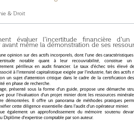
ie & Droit
nt évaluer l’incertitude financière d’un 
r avant même la démonstration de ses ressour
ne opinion sur des actifs incorporels, dont l'une des caractéristique
certitude notable quant à leur recouvrabilité, constitue un
èrement périlleux en audit financier. Le taux d’échec très élevé d
ssocié à l'intensité capitalistique exigée par l'industrie, fait des actifs
on un sujet d'attention critique dans le cadre de la certification d
ité en phase de recherche.
age, présenté sous la forme d'un guide, propose une démarche stru
ve pour l'évaluation d'un projet minier dont les ressources minéral
re démontrées. Il offre un panorama de méthodes pratiques perm
ifier cette diligence essentielle dans l'audit d'un opérateur minier.
itue également un approfondissement du mémoire soutenu devan
du Diplôme d'expertise comptable par son auteur.