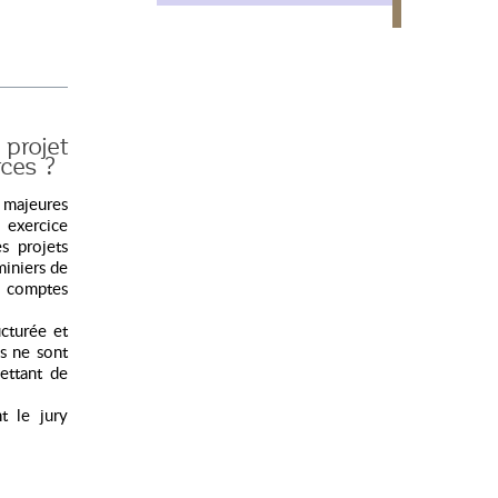
projet
ces ?
s majeures
 exercice
es projets
 miniers de
es comptes
cturée et
es ne sont
ettant de
t le jury