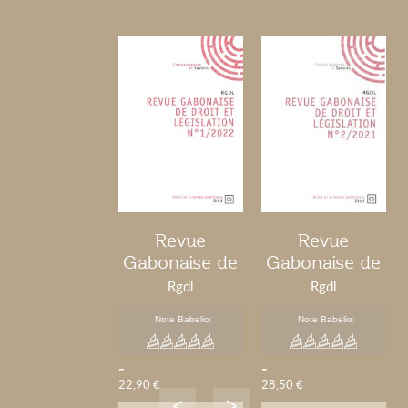
Revue
Revue
Gabonaise de
Gabonaise de
Droit et
Droit et
Rgdl
Rgdl
Législation
Législation
Note Babelio:
Note Babelio:
N°1/2022
(RGDL) -
Num 2/2021
-
-
22,90 €
28,50 €