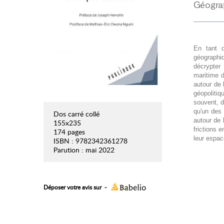
Géogra
En tant q
géographi
décrypter 
maritime d
autour de 
géopolitiq
souvent, d
qu'un des 
Dos carré collé
autour de 
155x235
frictions e
174 pages
leur espac
ISBN : 9782342361278
Parution : mai 2022
Déposer votre avis sur
-