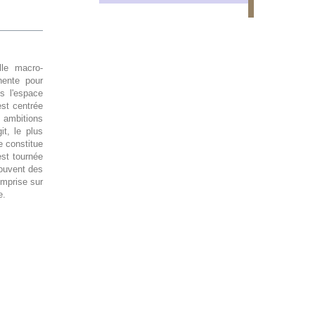
lle macro-
nente pour
ns l'espace
est centrée
s ambitions
it, le plus
e constitue
est tournée
souvent des
 emprise sur
e.