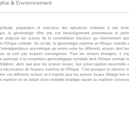
phie & Environnement
u'étude, préparation et exécution des opérations militaires à une éche
que, la géostratégie offre une vue heuristiquement prometteuse et perti
et analyser les actions de la constellation d'acteurs qui interviennent da
e l'Afrique centrale. De ce fait, la géostratégie maritime en Afrique centrale 
l'interdépendance asymétrique qui existe entre les différents acteurs dont le
ues ne sont pas toujours convergentes. Pour les acteurs étrangers, il s'ag
e participer à la compétition géostratégique mondiale dont l'Afrique centrale n
théâtres, alors que pour les acteurs locaux, leur préoccupation essentielle 
la sécurisation de l'espace maritime de l'Afrique. C'est pourquoi on observe 
ntre ces différents acteurs et il importe pour les acteurs locaux d'élargir leur
e maritime en se dotant d'une véritable stratégie navale ou maritime commun