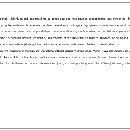
censé, célébré, au-delà des frontières du Tchad pour ses faits d'armes exceptionnels, son aura et sa té
 propulsé au-devant de la scène mondiale, faisant ainsi ombrage à l'ego paranoïaque et narcissique du d
se internationale ne tarissait pas d'éloges sur son intelligence, son humanisme et ses brillantes prouesses
armée d'occupation libyenne, en dépit de ses moyens et ses importantes capacités militaires, ce qui blessa l'
incheux, rancunier et jaloux qui sommeillait en la personne du dictateur tchadien, Hissein Habré... »
à la fois historique et politique sur des figures emblématiques et imposantes, Abbas Kayangar présente un o
de Hissein Habré et les atrocités qu'il a commis, notamment en ce qui concerne l'immortel héros Hassan
'histoire tchadienne des années soixante à nos jours, marquée par les guerres, les affaires judiciaires, et l'e
.