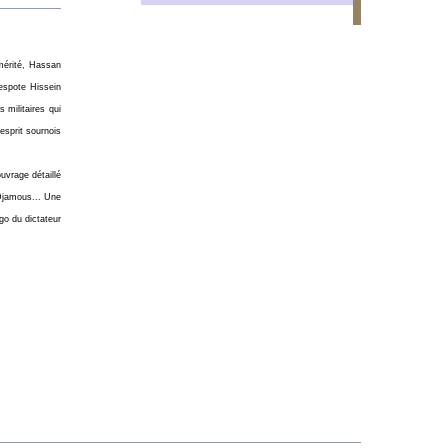
mérité, Hassan
espote Hissein
 militaires qui
esprit sournois
uvrage détaillé
 Djamous... Une
go du dictateur