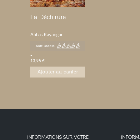
La Déchirure
Abbas Kayangar
Note Babelio:
-
13,95 €
Ajouter au panier
INFORMATIONS SUR VOTRE
INFORM