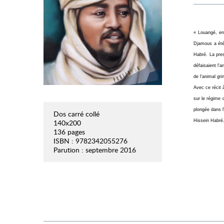
« Louangé, en
Djamous a été
Habré. La pres
défaisaient l'
de l'animal gr
Avec ce récit 
sur le régime 
plongée dans l
Dos carré collé
140x200
Hissein Habré
136 pages
ISBN : 9782342055276
Parution : septembre 2016