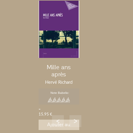
Mille ans
après
Hervé Richard
Note Babelio:
-
15,95 €
Ajouter au