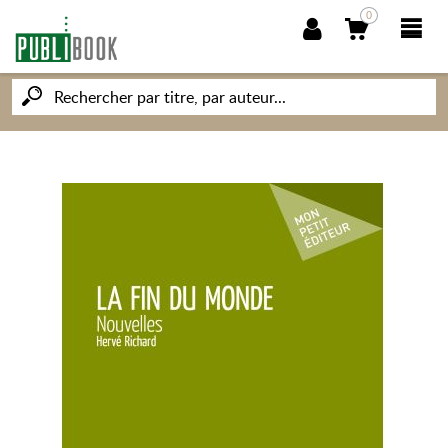
0
NOUVEAUTÉS
PUBLIBOOK
SOCIÉTÉ DES ÉCRIVAINS
CONNAISSANCES ET SAVOIRS
MON PETIT ÉDITEUR