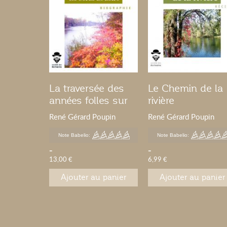
La traversée des
Le Chemin de la
années folles sur
rivière
les bords de Loire
René Gérard Poupin
René Gérard Poupin
Note Babelio:
Note Babelio:
-
-
13,00 €
6,99 €
Ajouter au panier
Ajouter au panier