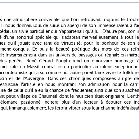
ns une atmosphère conviviale que l'on retrouvait toujours le troub
 Il nous donnait tout de suite un aperçu de son immense talent à l'
sédait un style particulier qui n'appartenait qu'à lui. D'autre part, son
é d'une sonorité spéciale qui s'adaptait merveilleusement à tous le
ques qu'il jouait avec tant de virtuosité, pour le bonheur de son 
vement conquis. Et puis la beauté poétique des mots de ces refr
ait instantanément dans un univers de paysages où régnait en maîtr
 des genêts. René Gérard Poupin rend un émouvant hommage à
 musicale du Massif central et en particulier au talent exceptionn
accordéoniste qui a su comme nul autre pareil faire vivre le folklore
sin et de l'Auvergne. Dans ces chroniques composées au gré de
 ressuscite l'artiste en nous montrant son admiration pour la carri
ité de celui qu'il a eu la chance de fréquenter, ainsi que son attach
nt petit village de Chaumeil dont le musicien était originaire. L'en
lomane passionné incitera plus d'un lecteur à écouter ces ino
qui, immanquablement, les feront vibrer sous leur charme indéfinissa