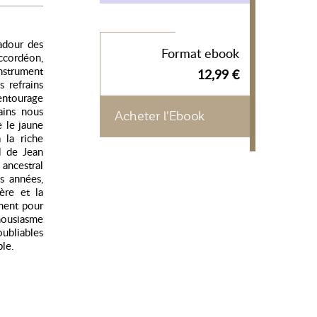
adour des
Format ebook
accordéon,
 instrument
12,99 €
s refrains
entourage
ains nous
Acheter l'Ebook
e le jaune
 la riche
el de Jean
 ancestral
s années,
ère et la
ement pour
thousiasme
ubliables
ble.