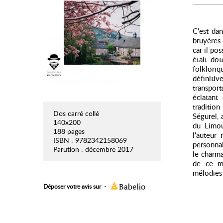
C'est da
bruyères.
car il pos
était dot
folklori
définiti
transport
éclatant
tradition
Dos carré collé
Ségurel, 
140x200
du Limou
188 pages
l'auteur
ISBN : 9782342158069
personnal
Parution : décembre 2017
le charma
de ce mé
mélodies 
Déposer votre avis sur
-