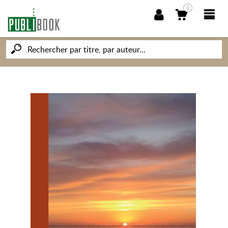
0
NOUVEAUTÉS
PUBLIBOOK
SOCIÉTÉ DES ÉCRIVAINS
CONNAISSANCES ET SAVOIRS
MON PETIT ÉDITEUR