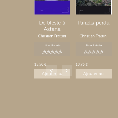
De blesle à
Paradis perdu
Astana
Christian Frattini
Christian Frattini
Note Babelio:
Note Babelio:
-
-
15,50 €
13,95 €
Ajouter au
Ajouter au
panier
panier