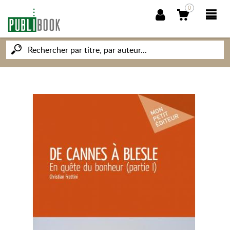
0
NOUVEAUTÉS
PUBLIBOOK
SOCIÉTÉ DES ÉCRIVAINS
CONNAISSANCES ET SAVOIRS
MON PETIT ÉDITEUR