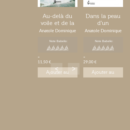
Au-delà du
Dans la peau
voile et de la
d'un
voile
Touloulou
Anatole Dominique
Anatole Dominique
Alfride
Alfride
Note Babelio:
Note Babelio:
-
-
11,50 €
29,00 €
Ajouter au
Ajouter au
panier
panier