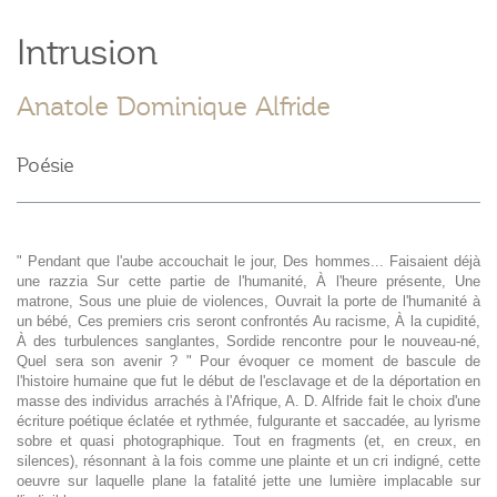
Intrusion
Anatole Dominique Alfride
Poésie
" Pendant que l'aube accouchait le jour, Des hommes... Faisaient déjà
une razzia Sur cette partie de l'humanité, À l'heure présente, Une
matrone, Sous une pluie de violences, Ouvrait la porte de l'humanité à
un bébé, Ces premiers cris seront confrontés Au racisme, À la cupidité,
À des turbulences sanglantes, Sordide rencontre pour le nouveau-né,
Quel sera son avenir ? " Pour évoquer ce moment de bascule de
l'histoire humaine que fut le début de l'esclavage et de la déportation en
masse des individus arrachés à l'Afrique, A. D. Alfride fait le choix d'une
écriture poétique éclatée et rythmée, fulgurante et saccadée, au lyrisme
sobre et quasi photographique. Tout en fragments (et, en creux, en
silences), résonnant à la fois comme une plainte et un cri indigné, cette
oeuvre sur laquelle plane la fatalité jette une lumière implacable sur