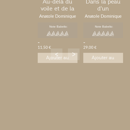
Au-delà du
Dans la peau
voile et de la
d'un
voile
Touloulou
Anatole Dominique
Anatole Dominique
Alfride
Alfride
Note Babelio:
Note Babelio:
-
-
11,50 €
29,00 €
Ajouter au
Ajouter au
panier
panier