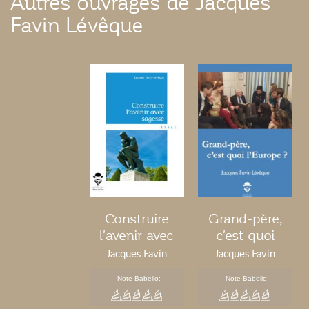
Autres ouvrages de Jacques
Favin Lévêque
Construire
Grand-père,
l'avenir avec
c'est quoi
sagesse
l'Europe ?
Jacques Favin
Jacques Favin
Lévêque
Lévêque
Note Babelio:
Note Babelio: