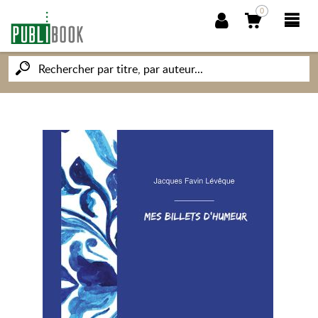
0
NOUVEAUTÉS
PUBLIBOOK
SOCIÉTÉ DES ÉCRIVAINS
CONNAISSANCES ET SAVOIRS
MON PETIT ÉDITEUR