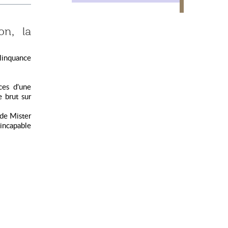
on, la
élinquance
ces d'une
e brut sur
 de Mister
 incapable