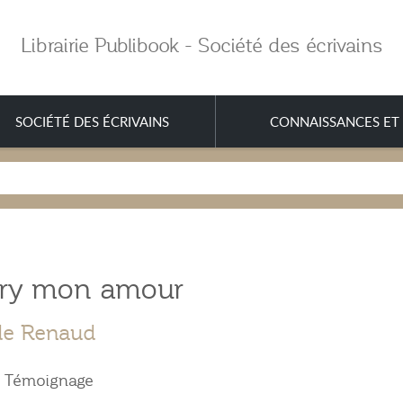
Librairie Publibook - Société des écrivains
SOCIÉTÉ DES ÉCRIVAINS
CONNAISSANCES ET 
ury mon amour
de Renaud
& Témoignage