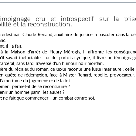
moignage cru et introspectif sur la pris
ilité et la reconstruction.
rédestinait Claude Renaud, auxiliaire de justice, à basculer dans la d
anc.
, il l'a fait.
à la Maison d'arrêt de Fleury-Mérogis, il affronte les conséquen
u'il savait inéluctable. Lucide, parfois cynique, il livre un témoignag
 carcéral, sans fard, traversé d'un humour noir mordant.
tière du récit et du roman, ce texte raconte une lutte intérieure : celle
n quête de rédemption, face à Mister Renard, rebelle, provocateur,
 l'amertume du jugement et de la loi.
ment permet-il de se reconstruire ?
enir un homme parmi les autres ?
t ne fait que commencer - un combat contre soi.