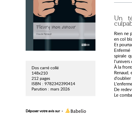
Un té
culpab
Rien ne p
en col bl
Et pourtant
Enfermé 
spirale q
l'univers
À la fron
Dos carré collé
Renaud, e
148x210
d'oublier
212 pages
L'enferme
ISBN : 9782342390414
Parution : mars 2026
De redev
Le comba
Déposer votre avis sur
-