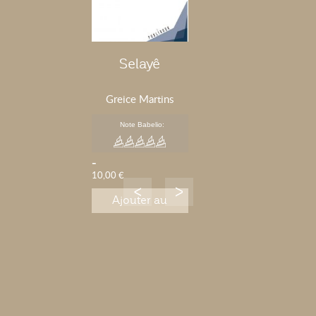
Selayê
Greice Martins
Note Babelio:
-
10,00 €
Ajouter au
panier