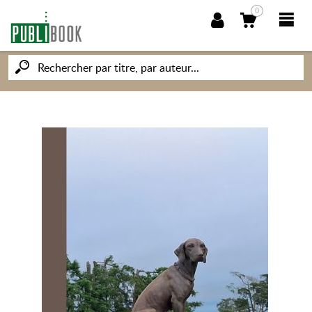
0
NOUVEAUTÉS
PUBLIBOOK
SOCIÉTÉ DES ÉCRIVAINS
CONNAISSANCES ET SAVOIRS
MON PETIT ÉDITEUR