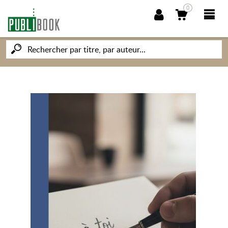
0
NOUVEAUTÉS
PUBLIBOOK
SOCIÉTÉ DES ÉCRIVAINS
CONNAISSANCES ET SAVOIRS
MON PETIT ÉDITEUR