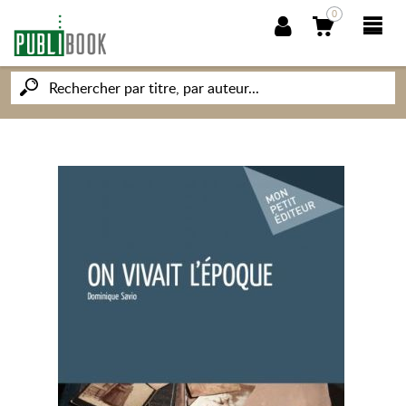
0
NOUVEAUTÉS
PUBLIBOOK
SOCIÉTÉ DES ÉCRIVAINS
CONNAISSANCES ET SAVOIRS
MON PETIT ÉDITEUR