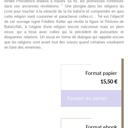
tendre Providence établira à travers sa foi, les promesses contenues
dans ses anciennes révélations. " Une plongée dans les religions du
Livre pour toucher à la véracité de la foi bahá'íe et comprendre en quoi
cette religion vient couronner et parachever celles-ci... Tel est l'objectif
de cet ouvrage signé Frédéric Keller qui révèle la figure et l'histoire de
Bahá'u'lláh, à l'origine d'une religion encore méconnue mais en plein
essor, qui a tissé avec celles qui la précèdent de puissantes et
éloquentes relations. Un essai en forme de dialogue qui rappelle encore
que les religions sont avant tout des soeurs quand certaines voudraient
en faire des ennemies.
Format papier
15,50 €
Ajouter au panier
Format ebook