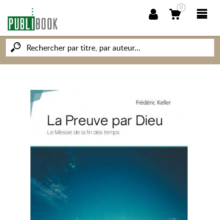
0
NOUVEAUTÉS
PUBLIBOOK
SOCIÉTÉ DES ÉCRIVAINS
CONNAISSANCES ET SAVOIRS
MON PETIT ÉDITEUR