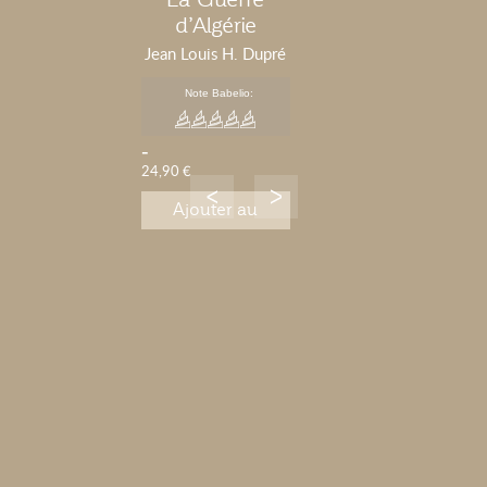
d’Algérie
Sebabna et les
Jean Louis H. Dupré
Aurès
Note Babelio:
-
24,90 €
Ajouter au
panier