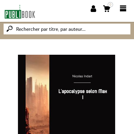
0
NOUVEAUTÉS
PUBLIBOOK
SOCIÉTÉ DES ÉCRIVAINS
CONNAISSANCES ET SAVOIRS
MON PETIT ÉDITEUR