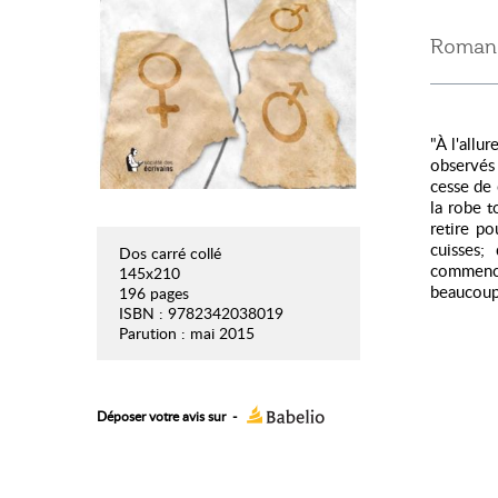
Roman 
"À l'all
observés 
cesse de 
la robe t
retire po
cuisses;
Dos carré collé
commence
145x210
beaucoup 
196 pages
ISBN : 9782342038019
Parution : mai 2015
Déposer votre avis sur
-