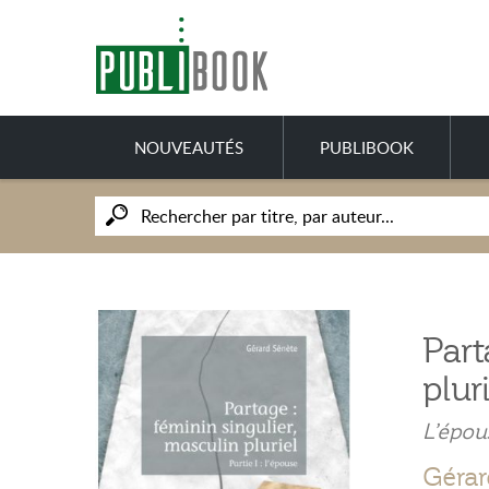
NOUVEAUTÉS
PUBLIBOOK
Part
plur
L’épou
Gérar