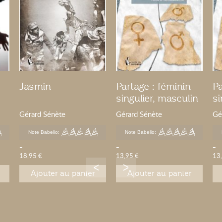
Jasmin
Partage : féminin
Pa
singulier, masculin
si
pluriel - Tome 2
pl
Gérard Sénète
Gérard Sénète
Gé
Note Babelio:
Note Babelio:
-
-
-
18,95 €
13,95 €
13
Ajouter au panier
Ajouter au panier