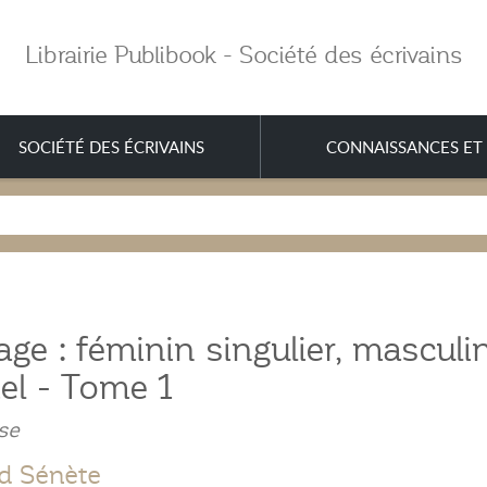
Librairie Publibook - Société des écrivains
SOCIÉTÉ DES ÉCRIVAINS
CONNAISSANCES ET 
age : féminin singulier, masculi
iel - Tome 1
se
d Sénète