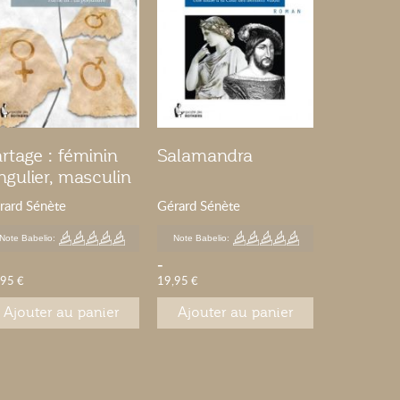
rtage : féminin
Salamandra
ngulier, masculin
uriel - Tome 3
rard Sénète
Gérard Sénète
Note Babelio:
Note Babelio:
-
,95 €
19,95 €
Ajouter au panier
Ajouter au panier