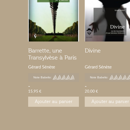
Barrette, une
Divine
Transylvèse à Paris
Gérard Sénète
Gérard Sénète
Note Babelio:
Note Babelio:
-
-
15,95 €
20,00 €
Ajouter au panier
Ajouter au panier