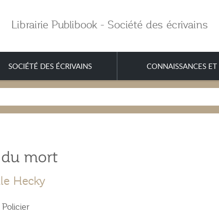
Librairie Publibook - Société des écrivains
SOCIÉTÉ DES ÉCRIVAINS
CONNAISSANCES ET 
e du mort
lle Hecky
olicier