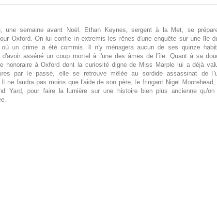
, une semaine avant Noël. Ethan Keynes, sergent à la Met, se prépare
our Oxford. On lui confie in extremis les rênes d'une enquête sur une île 
 où un crime a été commis. Il n'y ménagera aucun de ses quinze habit
 d'avoir asséné un coup mortel à l'une des âmes de l'île. Quant à sa dou
e honoraire à Oxford dont la curiosité digne de Miss Marple lui a déjà va
res par le passé, elle se retrouve mêlée au sordide assassinat de l
 Il ne faudra pas moins que l'aide de son père, le fringant Nigel Moorehead,
nd Yard, pour faire la lumière sur une histoire bien plus ancienne qu'on n
e.