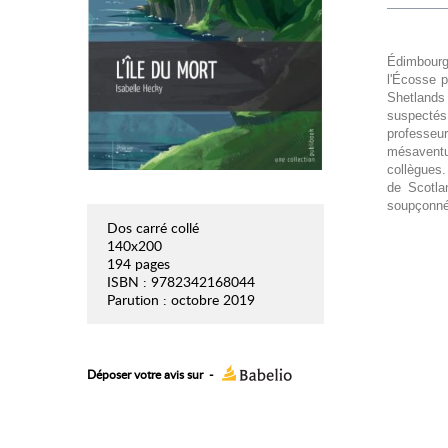
Édimbourg
l'Écosse p
Shetlands
suspectés
professeur
mésaventu
collègues.
de Scotla
soupçonné
Dos carré collé
140x200
194 pages
ISBN : 9782342168044
Parution : octobre 2019
Déposer votre avis sur
-