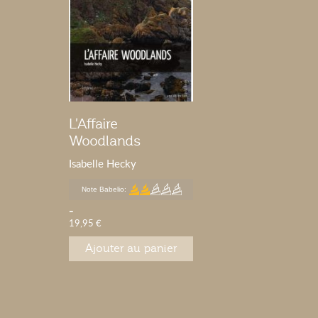
L'Affaire
Woodlands
Isabelle Hecky
Note Babelio:
-
19,95 €
Ajouter au panier