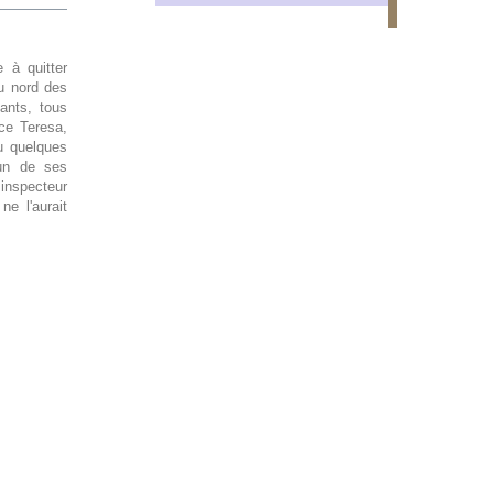
 à quitter
du nord des
ants, tous
ce Teresa,
lu quelques
'un de ses
 inspecteur
e l'aurait