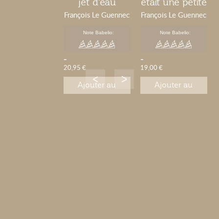
jet d'eau
était une petite
fille rieuse
François Le Guennec
François Le Guennec
Note Babelio:
Note Babelio:
-
-
20,95 €
19,00 €
Ajouter au
Ajouter au
panier
panier