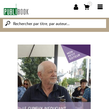
0
NOUVEAUTÉS
PUBLIBOOK
SOCIÉTÉ DES ÉCRIVAINS
CONNAISSANCES ET SAVOIRS
MON PETIT ÉDITEUR