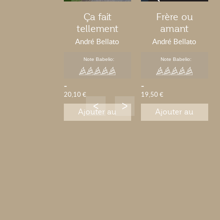
Ça fait
Frère ou
tellement
amant
longtemps -
André Bellato
André Bellato
Tome 2
Note Babelio:
Note Babelio:
-
-
20,10 €
19,50 €
Ajouter au
Ajouter au
panier
panier