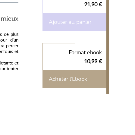
21,90 €
s mieux
Ajouter au panier
s de plus
tour d’un
ra percer
enfouis et
Format ebook
10,99 €
letante et
our tenter
Acheter l'Ebook