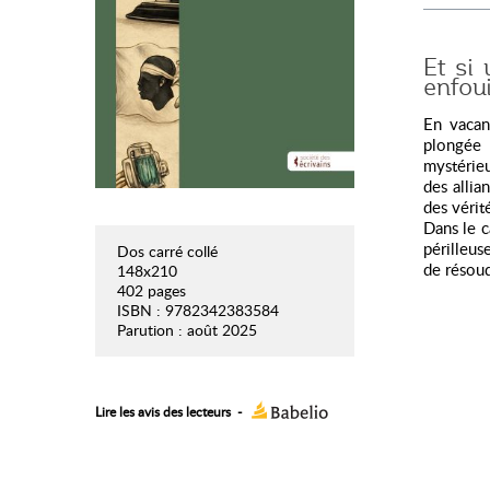
Et si 
enfoui
En vacan
plongée 
mystérie
des allia
des vérit
Dans le c
périlleus
Dos carré collé
de résoud
148x210
402 pages
ISBN : 9782342383584
Parution : août 2025
Lire les avis des lecteurs
-