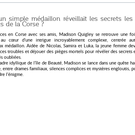
un simple médaillon réveillait les secrets le
s de la Corse ?
ces en Corse avec ses amis, Madison Quigley se retrouve une foi
au cœur d’une intrigue incroyablement complexe, centrée au
ux médaillon. Aidée de Nicolas, Samira et Luka, la jeune femme dev
nces troubles et déjouer des pièges mortels pour révéler des secrets 
és oubliées.
adre idyllique de l’île de Beauté, Madison se lance dans une quête ha
e, entre drames familiaux, silences complices et mystères engloutis, p
re l’énigme.