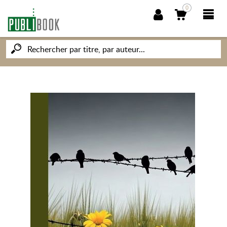
0
NOUVEAUTÉS
PUBLIBOOK
SOCIÉTÉ DES ÉCRIVAINS
CONNAISSANCES ET SAVOIRS
MON PETIT ÉDITEUR