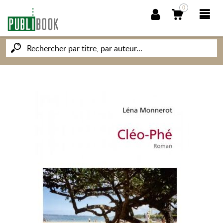
0
NOUVEAUTÉS
PUBLIBOOK
SOCIÉTÉ DES ÉCRIVAINS
CONNAISSANCES ET SAVOIRS
MON PETIT ÉDITEUR