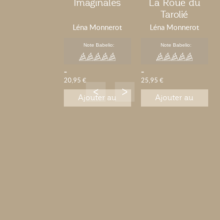
Imaginales
La Roue du
Tarolié
Léna Monnerot
Léna Monnerot
Note Babelio:
Note Babelio:
-
-
20,95 €
25,95 €
Ajouter au
Ajouter au
panier
panier