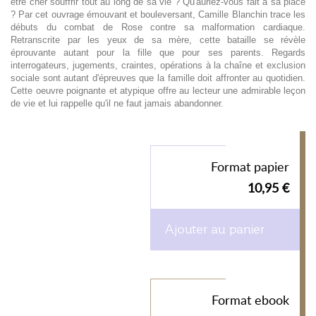
être cher souffrir tout au long de sa vie ? Qu'auriez-vous fait à sa place
? Par cet ouvrage émouvant et bouleversant, Camille Blanchin trace les
débuts du combat de Rose contre sa malformation cardiaque.
Retranscrite par les yeux de sa mère, cette bataille se révèle
éprouvante autant pour la fille que pour ses parents. Regards
interrogateurs, jugements, craintes, opérations à la chaîne et exclusion
sociale sont autant d'épreuves que la famille doit affronter au quotidien.
Cette oeuvre poignante et atypique offre au lecteur une admirable leçon
de vie et lui rappelle qu'il ne faut jamais abandonner.
Format papier
10,95 €
Ajouter au panier
Format ebook