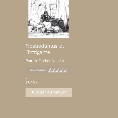
Nostradamus et
l'intrigante
prophétie d'Orval
Patrick Fischer Naudin
Note Babelio:
-
18,00 €
Ajouter au panier