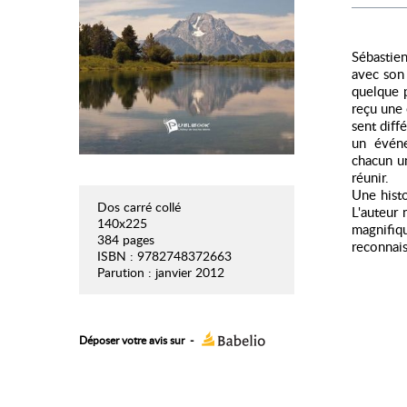
Sébastien
avec son 
quelque p
reçu une 
sent diff
un événe
chacun un
réunir.
Une histo
Dos carré collé
L'auteur
140x225
magnifiq
384 pages
reconnais
ISBN : 9782748372663
Parution : janvier 2012
Déposer votre avis sur
-