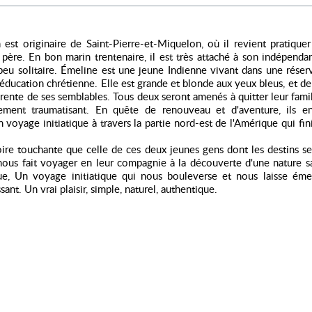
 est originaire de Saint-Pierre-et-Miquelon, où il revient pratique
père. En bon marin trentenaire, il est très attaché à son indépenda
eu solitaire. Émeline est une jeune Indienne vivant dans une réser
éducation chrétienne. Elle est grande et blonde aux yeux bleus, et de 
érente de ses semblables. Tous deux seront amenés à quitter leur famil
ment traumatisant. En quête de renouveau et d'aventure, ils e
 voyage initiatique à travers la partie nord-est de l'Amérique qui fini
ire touchante que celle de ces deux jeunes gens dont les destins se
 nous fait voyager en leur compagnie à la découverte d'une nature s
ue, Un voyage initiatique qui nous bouleverse et nous laisse émer
sant. Un vrai plaisir, simple, naturel, authentique.