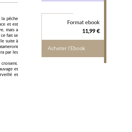
r la pêche
Format ebook
nce et est
ve, mais a
11,99 €
ce fait se
le suite à
ntameront
Acheter l'Ebook
ra par les
 croisent.
auvage et
veillé et