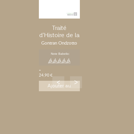
Traité
d'Histoire de la
Médecine
Gontran Ondzotto
Note Babelio:
-
24,90 €
Ajouter au
panier