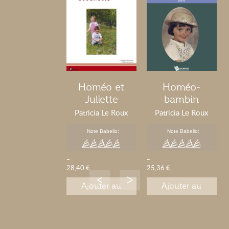
Homéo et
Homéo-
Juliette
bambin
Patricia Le Roux
Patricia Le Roux
Note Babelio:
Note Babelio:
-
-
28,40 €
25,36 €
Ajouter au
Ajouter au
panier
panier