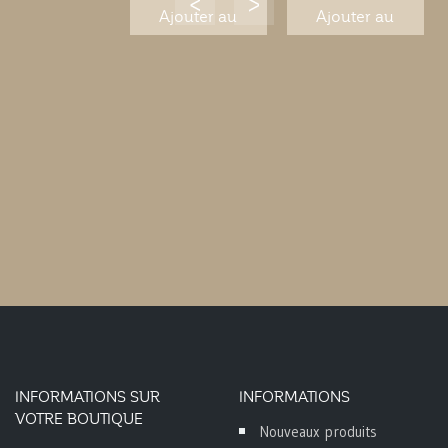
banane
Ajouter au
Ajouter au
panier
panier
INFORMATIONS SUR
INFORMATIONS
VOTRE BOUTIQUE
Nouveaux produits