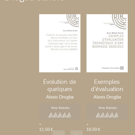
Évolution de
Exemples
quelques
d’évaluation
propriétés
énergétique
Alexis Drogba
Alexis Drogba
physico-
d’une
Sahoré
Sahoré
Note Babelio:
Note Babelio:
chimiques de
biomasse
l’igname
agricole
-
-
(Dioscorea
11,50 €
10,50 €
spp), de la