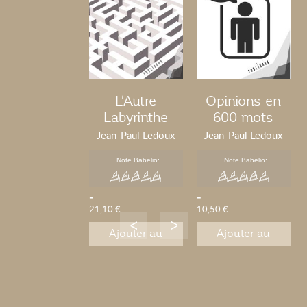
L'Autre
Opinions en
Labyrinthe
600 mots
Jean-Paul Ledoux
Jean-Paul Ledoux
Note Babelio:
Note Babelio:
-
-
21,10 €
10,50 €
Ajouter au
Ajouter au
panier
panier