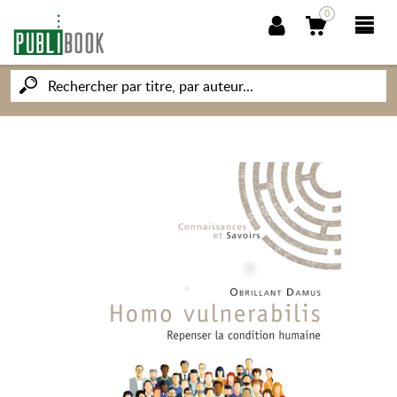
0
NOUVEAUTÉS
PUBLIBOOK
SOCIÉTÉ DES ÉCRIVAINS
CONNAISSANCES ET SAVOIRS
MON PETIT ÉDITEUR