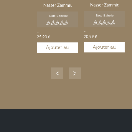
Nasser Zammit
l'environnement
Nasser Zammit
Note Babelio:
Note Babelio:
-
-
20,99 €
25,90 €
Ajouter au
Ajouter au
panier
panier