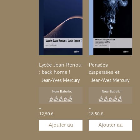
Lycée Jean Renou
Pensées
: back home !
dispersées et
souvenirs mêlés
Jean-Yves Mercury
Jean-Yves Mercury
Note Babelio:
Note Babelio:
-
-
12,50 €
18,50 €
Ajouter au
Ajouter au
panier
panier