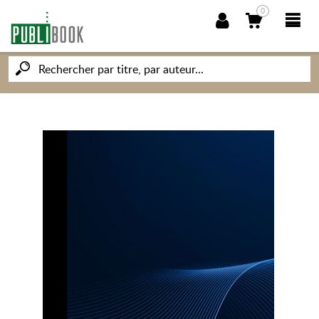
0
NOUVEAUTÉS
PUBLIBOOK
SOCIÉTÉ DES ÉCRIVAINS
CONNAISSANCES ET SAVOIRS
MON PETIT ÉDITEUR