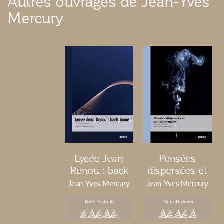
Autres ouvrages de Jean-Yves
Mercury
Lycée Jean
Pensées
Renou : back
dispersées et
home !
souvenirs
Jean-Yves Mercury
Jean-Yves Mercury
mêlés
Note Babelio:
Note Babelio: