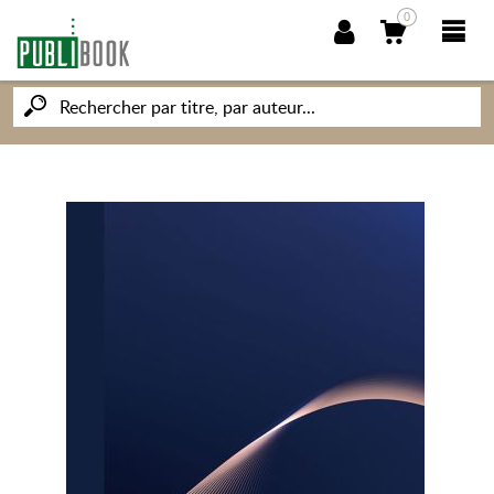
0
NOUVEAUTÉS
PUBLIBOOK
SOCIÉTÉ DES ÉCRIVAINS
CONNAISSANCES ET SAVOIRS
MON PETIT ÉDITEUR