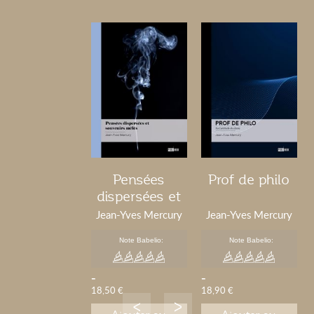
Pensées
Prof de philo
dispersées et
souvenirs
Jean-Yves Mercury
Jean-Yves Mercury
mêlés
Note Babelio:
Note Babelio:
-
-
18,50 €
18,90 €