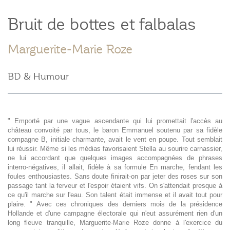
Bruit de bottes et falbalas
Marguerite-Marie Roze
BD & Humour
" Emporté par une vague ascendante qui lui promettait l'accès au
château convoité par tous, le baron Emmanuel soutenu par sa fidèle
compagne B, initiale charmante, avait le vent en poupe. Tout semblait
lui réussir. Même si les médias favorisaient Stella au sourire carnassier,
ne lui accordant que quelques images accompagnées de phrases
interro-négatives, il allait, fidèle à sa formule En marche, fendant les
foules enthousiastes. Sans doute finirait-on par jeter des roses sur son
passage tant la ferveur et l'espoir étaient vifs. On s'attendait presque à
ce qu'il marche sur l'eau. Son talent était immense et il avait tout pour
plaire. " Avec ces chroniques des derniers mois de la présidence
Hollande et d'une campagne électorale qui n'eut assurément rien d'un
long fleuve tranquille, Marguerite-Marie Roze donne à l'exercice du