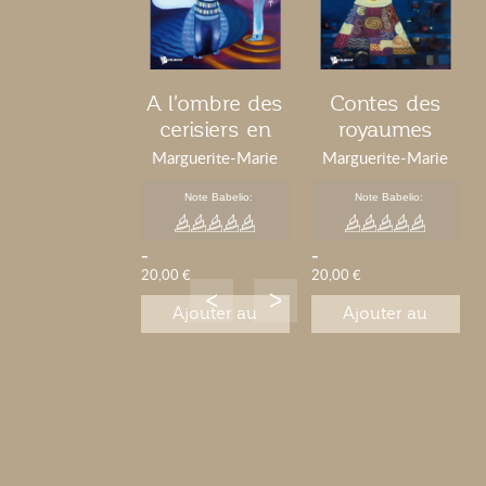
A l'ombre des
Contes des
cerisiers en
royaumes
fleur
oubliés
Marguerite-Marie
Marguerite-Marie
Roze
Roze
Note Babelio:
Note Babelio:
-
-
20,00 €
20,00 €
Ajouter au
Ajouter au
panier
panier