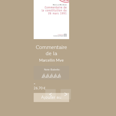
Commentaire
de la
constitution du
Marcellin Mve
26 mars 1991
Ebang
Note Babelio:
-
26,70 €
Ajouter au
panier