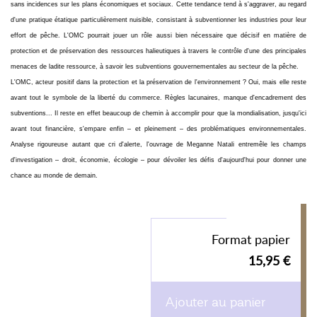
sans incidences sur les plans économiques et sociaux. Cette tendance tend à s'aggraver, au regard
d'une pratique étatique particulièrement nuisible, consistant à subventionner les industries pour leur
effort de pêche. L'OMC pourrait jouer un rôle aussi bien nécessaire que décisif en matière de
protection et de préservation des ressources halieutiques à travers le contrôle d'une des principales
menaces de ladite ressource, à savoir les subventions gouvernementales au secteur de la pêche.
L'OMC, acteur positif dans la protection et la préservation de l'environnement ? Oui, mais elle reste
avant tout le symbole de la liberté du commerce. Règles lacunaires, manque d'encadrement des
subventions... Il reste en effet beaucoup de chemin à accomplir pour que la mondialisation, jusqu'ici
avant tout financière, s'empare enfin – et pleinement – des problématiques environnementales.
Analyse rigoureuse autant que cri d'alerte, l'ouvrage de Meganne Natali entremêle les champs
d'investigation – droit, économie, écologie – pour dévoiler les défis d'aujourd'hui pour donner une
chance au monde de demain.
Format papier
15,95 €
Ajouter au panier