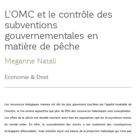
L'OMC et le contrôle des
subventions
gouvernementales en
matière de pêche
Meganne Natali
Economie & Droit
Les ressources biologiques marines ont été les plus gravement touchées par l'appétit insatiable de
l'homme, et l'on estime aujourd'hui que plus de 80% des ressources halieutiques sont surexploitées.
Les effets de la pêche non durable touchent aussi bien les populations que les écosystèmes marins
du monde entier. En effet, la surexploitation des stocks a non seulement des conséquences
écologiques défavorables, mais entraîne aussi une baisse de la production halieutique qui n'est pas