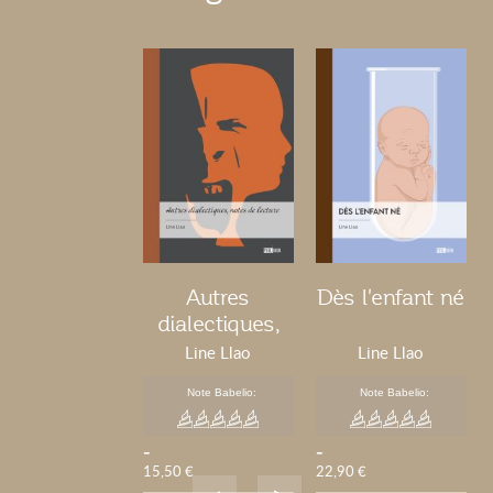
Autres
Dès l'enfant né
dialectiques,
notes de
Line Llao
Line Llao
lecture
Note Babelio:
Note Babelio:
-
-
15,50 €
22,90 €