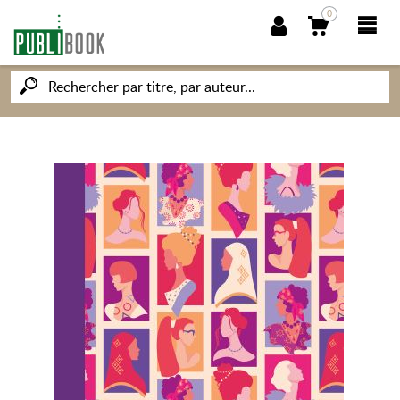
0
NOUVEAUTÉS
PUBLIBOOK
SOCIÉTÉ DES ÉCRIVAINS
CONNAISSANCES ET SAVOIRS
MON PETIT ÉDITEUR